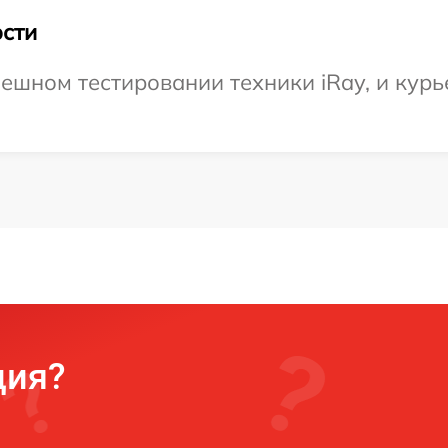
сти
ешном тестировании техники iRay, и курь
ция?