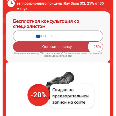
тепловизионного прицела iRay Saim SCL 25W от 35
минут
Бесплатная консультация со
специалистом
Оставить заявку
Нажимая на кнопку "Оставить заявку" Вы соглашаетесь c
политикой
конфиденциальности
Скидка по
-20%
предварительной
записи на сайте