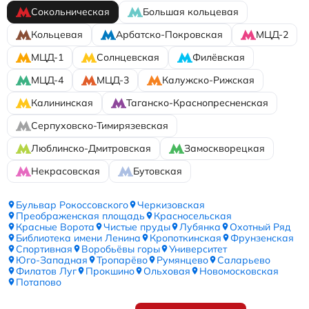
Сокольническая
Большая кольцевая
Кольцевая
Арбатско-Покровская
МЦД-2
МЦД-1
Солнцевская
Филёвская
МЦД-4
МЦД-3
Калужско-Рижская
Калининская
Таганско-Краснопресненская
Серпуховско-Тимирязевская
Люблинско-Дмитровская
Замоскворецкая
Некрасовская
Бутовская
Бульвар Рокоссовского
Черкизовская
Преображенская площадь
Красносельская
Красные Ворота
Чистые пруды
Лубянка
Охотный Ряд
Библиотека имени Ленина
Кропоткинская
Фрунзенская
Спортивная
Воробьёвы горы
Университет
Юго-Западная
Тропарёво
Румянцево
Саларьево
Филатов Луг
Прокшино
Ольховая
Новомосковская
Потапово