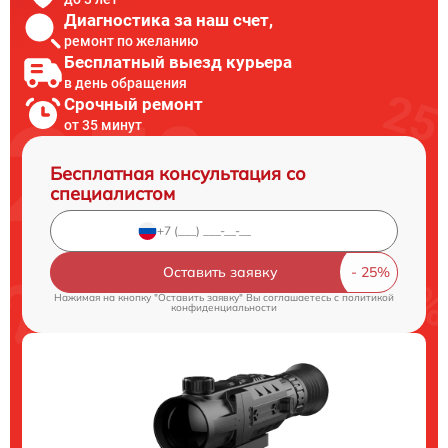
Диагностика за наш счет,
ремонт по желанию
Бесплатный выезд курьера
в день обращения
Срочный ремонт
от 35 минут
Бесплатная консультация со
специалистом
Оставить заявку
Нажимая на кнопку "Оставить заявку" Вы соглашаетесь c
политикой
конфиденциальности