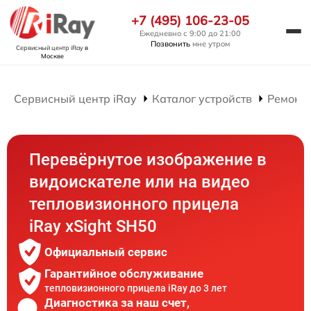
+7 (495) 106-23-05
Ежедневно с 9:00 до 21:00
Позвонить
мне утром
Сервисный центр iRay
в
Москве
Сервисный центр iRay
Каталог устройств
Ремонт
Перевёрнутое изображение в
видоискателе или на видео
тепловизионного прицела
iRay xSight SH50
Официальный сервис
Гарантийное обслуживание
тепловизионного прицела iRay до 3 лет
Диагностика за наш счет,