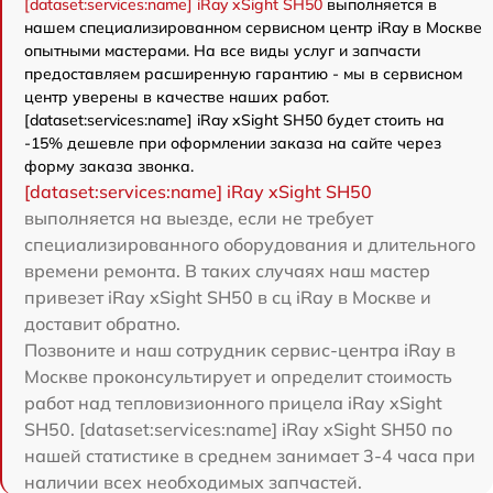
[dataset:services:name] iRay xSight SH50
выполняется в
нашем специализированном сервисном центр iRay в Москве
опытными мастерами. На все виды услуг и запчасти
предоставляем расширенную гарантию - мы в сервисном
центр уверены в качестве наших работ.
[dataset:services:name] iRay xSight SH50 будет стоить на
-15% дешевле при оформлении заказа на сайте через
форму заказа звонка.
[dataset:services:name] iRay xSight SH50
выполняется на выезде, если не требует
специализированного оборудования и длительного
времени ремонта. В таких случаях наш мастер
привезет iRay xSight SH50 в сц iRay в Москве и
доставит обратно.
Позвоните и наш сотрудник сервис-центра iRay в
Москве проконсультирует и определит стоимость
работ над тепловизионного прицела iRay xSight
SH50. [dataset:services:name] iRay xSight SH50 по
нашей статистике в среднем занимает 3-4 часа при
наличии всех необходимых запчастей.