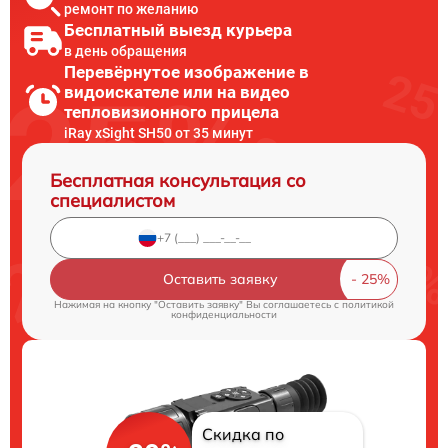
ремонт по желанию
Бесплатный выезд курьера
в день обращения
Перевёрнутое изображение в
видоискателе или на видео
тепловизионного прицела
iRay xSight SH50 от 35 минут
Бесплатная консультация со
специалистом
Оставить заявку
Нажимая на кнопку "Оставить заявку" Вы соглашаетесь c
политикой
конфиденциальности
Скидка по