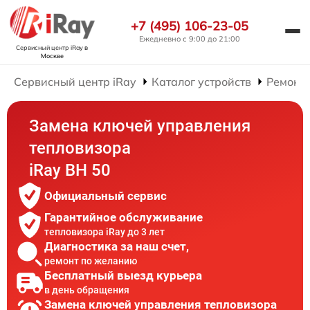
+7 (495) 106-23-05
Ежедневно с 9:00 до 21:00
Сервисный центр iRay
в
Москве
Сервисный центр iRay
Каталог устройств
Ремонт 
Замена ключей управления
тепловизора
iRay BH 50
Официальный сервис
Гарантийное обслуживание
тепловизора iRay до 3 лет
Диагностика за наш счет,
ремонт по желанию
Бесплатный выезд курьера
в день обращения
Замена ключей управления тепловизора