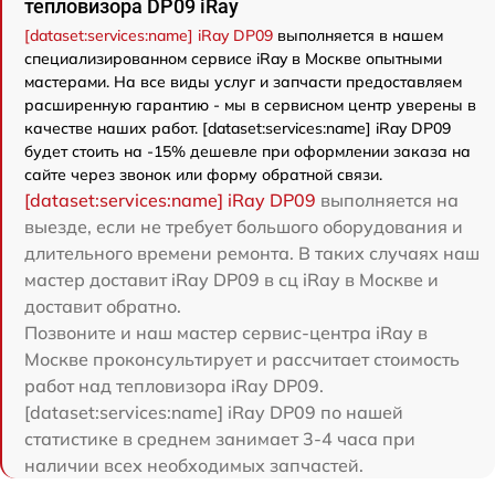
тепловизора DP09 iRay
[dataset:services:name] iRay DP09
выполняется в нашем
специализированном сервисе iRay в Москве опытными
мастерами. На все виды услуг и запчасти предоставляем
расширенную гарантию - мы в сервисном центр уверены в
качестве наших работ. [dataset:services:name] iRay DP09
будет стоить на -15% дешевле при оформлении заказа на
сайте через звонок или форму обратной связи.
[dataset:services:name] iRay DP09
выполняется на
выезде, если не требует большого оборудования и
длительного времени ремонта. В таких случаях наш
мастер доставит iRay DP09 в сц iRay в Москве и
доставит обратно.
Позвоните и наш мастер сервис-центра iRay в
Москве проконсультирует и рассчитает стоимость
работ над тепловизора iRay DP09.
[dataset:services:name] iRay DP09 по нашей
статистике в среднем занимает 3-4 часа при
наличии всех необходимых запчастей.