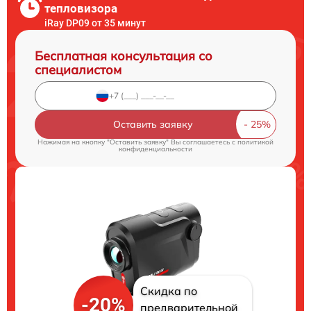
тепловизора
iRay DP09 от 35 минут
Бесплатная консультация со
специалистом
Оставить заявку
Нажимая на кнопку "Оставить заявку" Вы соглашаетесь c
политикой
конфиденциальности
Скидка по
-20%
предварительной