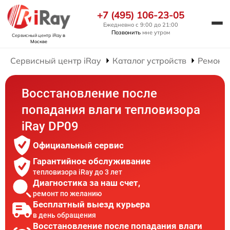
+7 (495) 106-23-05
Ежедневно с 9:00 до 21:00
Позвонить
мне утром
Сервисный центр iRay
в
Москве
Сервисный центр iRay
Каталог устройств
Ремонт 
Восстановление после
попадания влаги тепловизора
iRay DP09
Официальный сервис
Гарантийное обслуживание
тепловизора iRay до 3 лет
Диагностика за наш счет,
ремонт по желанию
Бесплатный выезд курьера
в день обращения
Восстановление после попадания влаги