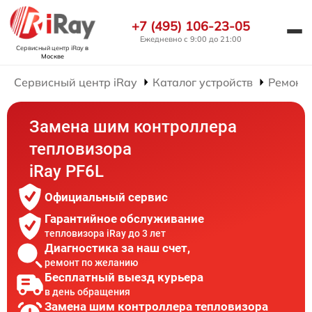
+7 (495) 106-23-05
Ежедневно с 9:00 до 21:00
Сервисный центр iRay
в
Москве
Сервисный центр iRay
Каталог устройств
Ремонт 
Замена шим контроллера
тепловизора
iRay PF6L
Официальный сервис
Гарантийное обслуживание
тепловизора iRay до 3 лет
Диагностика за наш счет,
ремонт по желанию
Бесплатный выезд курьера
в день обращения
Замена шим контроллера тепловизора