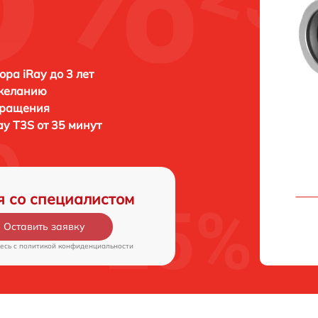
ора iRay до 3 лет
 желанию
бращения
ay T3S от 35 минут
я со специалистом
Оставить заявку
есь c
политикой конфиденциальности