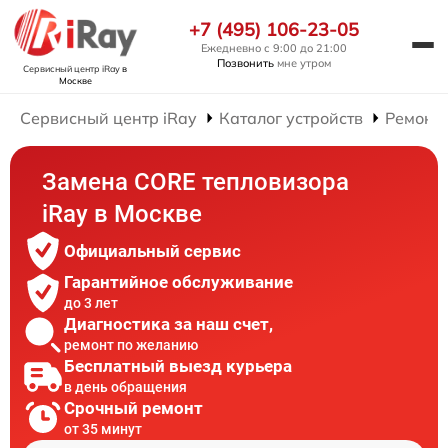
+7 (495) 106-23-05
Ежедневно с 9:00 до 21:00
Позвонить
мне утром
Сервисный центр iRay
в
Москве
Сервисный центр iRay
Каталог устройств
Ремонт 
Замена CORE тепловизора
iRay в Москве
Официальный сервис
Гарантийное обслуживание
до 3 лет
Диагностика за наш счет,
ремонт по желанию
Бесплатный выезд курьера
в день обращения
Срочный ремонт
от 35 минут