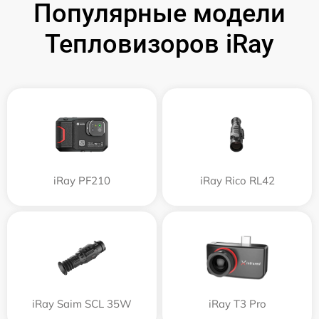
Популярные модели
Тепловизоров iRay
iRay PF210
iRay Rico RL42
iRay Saim SCL 35W
iRay T3 Pro