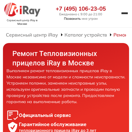
+7 (495) 106-23-05
Ежедневно с 9:00 до 21:00
Позвонить
мне утром
Сервисный центр iRay
в
Москве
Сервисный центр iRay
Каталог устройств
Ремонт
Ремонт Тепловизионных
прицелов iRay в Москве
Выполняем ремонт тепловизионных прицелов iRay в
Москве независимо от модели и сложности неисправности.
Устраняем поломки, заменяем неисправные узлы,
используем оригинальные запчасти и проводим полную
проверку устройства после ремонта. Предоставляем
гарантию на выполненные работы.
Официальный сервис
Гарантийное обслуживание
тепловизионного прицела iRay до 3 лет