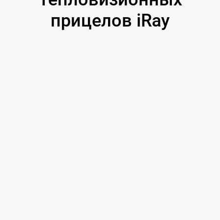
прицелов iRay
iRay
от 39 200 ₽
до 12 мес.
3–5 дней
СТОИМОСТЬ РЕМОНТА
ГАРАНТИЯ
СРОК РЕМОНТА
Включается, но экран не горит —
оторвали
шлейф, а повредилась плата
Прибор отработал полтора года на охоте, пока в
батарейном отсеке не замкнула пружина. Владелец
заменил её сам — грамотно: проверил работу от USB
без батареи, всё включалось. Но при разборке под
ЧТО СДЕЛАЛИ
отсеком оторвался шлейф дисплея, и после сборки
прибор перестал показывать. Щелчок при включении
Снятие платы управления, ручной прозвон