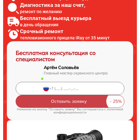
Диагностика за наш счет,
ремонт по желанию
Бесплатный выезд курьера
в день обращения
Срочный ремонт
тепловизионного прицела iRay от 35 минут
Бесплатная консультация со
специалистом
Артём Соловьёв
Главный мастер сервисного центра
Оставить заявку
Нажимая на кнопку "Оставить заявку" Вы соглашаетесь c
политикой
конфиденциальности