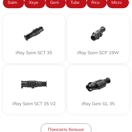
Saim
Xeye
Geni
Tube
Rico
Micro
iRay Saim SCT 35
iRay Saim SCP 19W
iRay Saim SCT 35 V2
iRay Geni GL 35
Показать больше